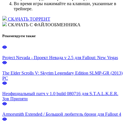
Во время игры нажимайте на клавиши, указанные в
трейнере.
СКАЧАТЬ ТОРРЕНТ
СКАЧАТЬ С ФАЙЛООБМЕННИКА
Рекомендуем также
Project Nevada - Проект Невада v 2.5 для Fallout: New Vegas
The Elder Scrolls V: Skyrim Legendary Edition SLMP-GR (2013)
PC
Неофициальный патч v 1.0 build 080716 для S.T.A.L.K.E.R.
Зов Припяти
Armorsmith Extended / Большой любитель брони для Fallout 4