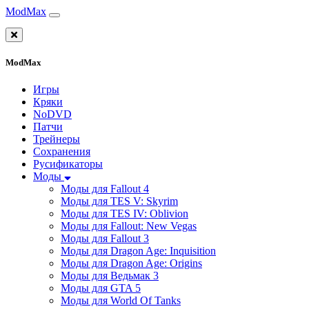
ModMax
ModMax
Игры
Кряки
NoDVD
Патчи
Трейнеры
Сохранения
Русификаторы
Моды
Моды для Fallout 4
Моды для TES V: Skyrim
Моды для TES IV: Oblivion
Моды для Fallout: New Vegas
Моды для Fallout 3
Моды для Dragon Age: Inquisition
Моды для Dragon Age: Origins
Моды для Ведьмак 3
Моды для GTA 5
Моды для World Of Tanks