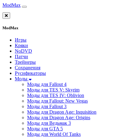
ModMax
ModMax
Игры
Кряки
NoDVD
Патчи
Трейнеры
Сохранения
Русификаторы
Моды
Моды для Fallout 4
Моды для TES V: Skyrim
Моды для TES IV: Oblivion
Моды для Fallout: New Vegas
Моды для Fallout 3
Моды для Dragon Age: Inquisition
Моды для Dragon Age: Origins
Моды для Ведьмак 3
Моды для GTA 5
Моды для World Of Tanks