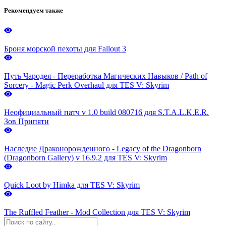
Рекомендуем также
Броня морской пехоты для Fallout 3
Путь Чародея - Переработка Магических Навыков / Path of
Sorcery - Magic Perk Overhaul для TES V: Skyrim
Неофициальный патч v 1.0 build 080716 для S.T.A.L.K.E.R.
Зов Припяти
Наследие Драконорожденного - Legacy of the Dragonborn
(Dragonborn Gallery) v 16.9.2 для TES V: Skyrim
Quick Loot by Himka для TES V: Skyrim
The Ruffled Feather - Mod Collection для TES V: Skyrim