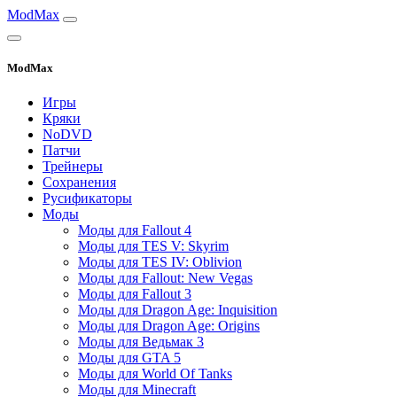
ModMax
ModMax
Игры
Кряки
NoDVD
Патчи
Трейнеры
Сохранения
Русификаторы
Моды
Моды для Fallout 4
Моды для TES V: Skyrim
Моды для TES IV: Oblivion
Моды для Fallout: New Vegas
Моды для Fallout 3
Моды для Dragon Age: Inquisition
Моды для Dragon Age: Origins
Моды для Ведьмак 3
Моды для GTA 5
Моды для World Of Tanks
Моды для Minecraft