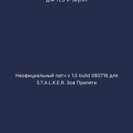
Неофициальный патч v 1.0 build 080716 для
S.T.A.L.K.E.R. Зов Припяти