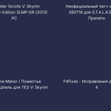
lder Scrolls V: Skyrim
Неофициальный патч v 
 Edition SLMP-GR (2013)
080716 для S.T.A.L.K.E
PC
Припяти
ire Manor / Поместье
F4Fixes - Исправления д
Шпиль для TES V: Skyrim
4