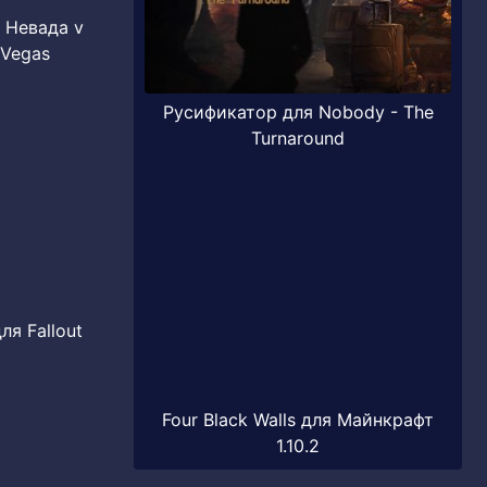
т Невада v
 Vegas
Русификатор для Nobody - The
Turnaround
ля Fallout
Four Black Walls для Майнкрафт
1.10.2