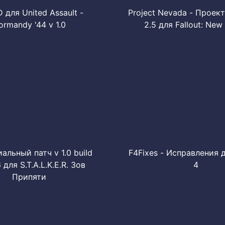
для United Assault -
Project Nevada - Проек
ormandy '44 v 1.0
2.5 для Fallout: New
льный патч v 1.0 build
F4Fixes - Исправления д
 для S.T.A.L.K.E.R. Зов
4
Припяти