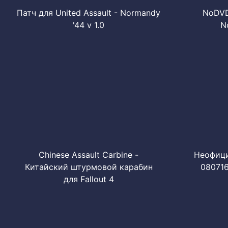
Патч для United Assault - Normandy
NoDVD 
'44 v 1.0
N
Chinese Assault Carbine -
Неофициа
Китайский штурмовой карабин
080716
для Fallout 4