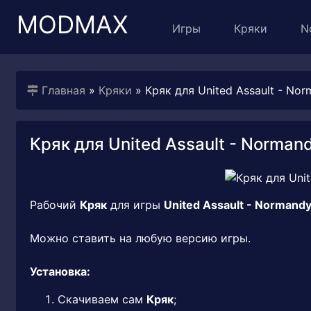
MODMAX
Игры
Кряки
N
Главная
»
Кряки
» Кряк для United Assault - Norm
Кряк для United Assault - Normandy
Рабочий
Кряк
для игры
United Assault - Normandy
Можно ставить на любую версию игры.
Установка:
Скачиваем сам
Кряк
;