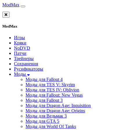
ModMax
ModMax
Игры
Кряки
NoDVD
Патчи
Трейнеры
Сохранения
Русификаторы
Моды
Моды для Fallout 4
Моды для TES V: Skyrim
Моды для TES IV: Oblivion
Моды для Fallout: New Vegas
Моды для Fallout 3
Моды для Dragon Age: Inquisition
Моды для Dragon Age: Origins
Моды для Ведьмак 3
Моды для GTA 5
Моды для World Of Tanks